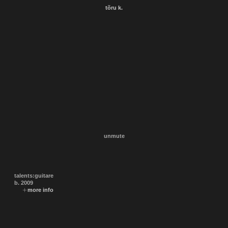
tõru k.
unmute
talents:
guitare
b.
2009
more info